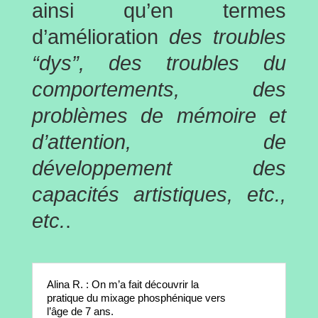
ainsi qu’en termes
d’amélioration
des troubles
“dys”, des troubles du
comportements, des
problèmes de mémoire et
d’attention, de
développement des
capacités artistiques, etc.,
etc.
.
Alina R. : On m’a fait découvrir la
pratique du mixage phosphénique vers
l’âge de 7 ans.