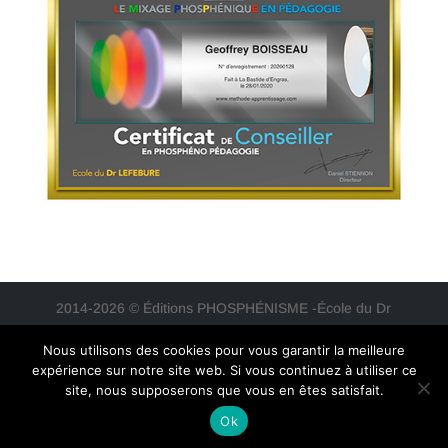
2014-2026 © Éditions PHOSPHÉNISME -École du Dr
LEFEBURE - Tous droits réservés pour tous les pays |
Nous utilisons des cookies pour vous garantir la meilleure
PLAN DU SITE
|
Mentions Légales (RGPD)
|
Politique
expérience sur notre site web. Si vous continuez à utiliser ce
de vie privée
|
Conditions Générales de Vente
|
site, nous supposerons que vous en êtes satisfait.
Conditions d’utilisation
|
Conditions d'utilisation
Ok
des cookies