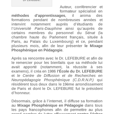
Dr Lefebure.
Auteur, conférencier et
formateur spécialisé en
méthodes d’apprentissages
, il anima des
formations pendant de nombreuses années et
intervint notamment auprès d’étudiants de
l’
Université Paris-Dauphine
ainsi qu’auprès de
certains membres du personnel du
Sénat
(la
chambre haute du Parlement français, située à
Paris, au Palais du Luxembourg) et ce, pendant
plusieurs mois, afin de leur présenter
le Mixage
Phosphénique en Pédagogie
.
Après sa rencontre avec le Dr. LEFEBURE et afin de
le remercier pour les bienfaits que sa méthode lui
avait apporté (notamment, la réussite à ses
examens), il créa en 1986
l’École du Dr. LEFEBURE
et
le Centre de Diffusion et de Recherches en
Neuropédagogie Phosphénique (C.D.R.N.P.)
qui
résidèrent tous deux dans le 19ème arrondissement
de Paris et dont le Dr. LEFEBURE fut le président
d’honneur.
Désormais, grâce à l’internet, il diffuse sa formation
au
Mixage Phosphénique en Pédagogie
dans tous
les pays francophones afin de permettre au plus
grand nombre de lutter efficacement
contre l’échec